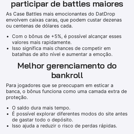
participar de battles maiores
As Case Battles mais emocionantes do DatDrop
envolvem caixas caras, que podem custar dezenas
ou centenas de dólares cada.
Com o bônus de +5%, é possível alcançar esses
valores mais rapidamente.
Isso significa mais chances de competir em
batalhas de alto nível e aumentar a emoção.
Melhor gerenciamento do
bankroll
Para jogadores que se preocupam em esticar a
banca, o bônus funciona como uma camada extra de
proteção.
O saldo dura mais tempo.
É possível explorar diferentes modos do site antes
de gastar todo o depósito.
Isso ajuda a reduzir o risco de perdas rápidas.