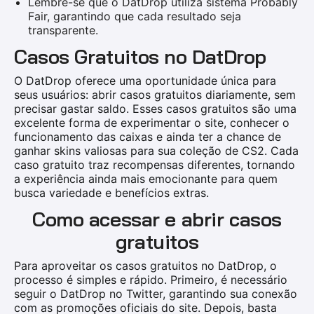
Lembre-se que o DatDrop utiliza sistema Probably
Fair, garantindo que cada resultado seja
transparente.
Casos Gratuitos no DatDrop
O DatDrop oferece uma oportunidade única para
seus usuários: abrir casos gratuitos diariamente, sem
precisar gastar saldo. Esses casos gratuitos são uma
excelente forma de experimentar o site, conhecer o
funcionamento das caixas e ainda ter a chance de
ganhar skins valiosas para sua coleção de CS2. Cada
caso gratuito traz recompensas diferentes, tornando
a experiência ainda mais emocionante para quem
busca variedade e benefícios extras.
Como acessar e abrir casos
gratuitos
Para aproveitar os casos gratuitos no DatDrop, o
processo é simples e rápido. Primeiro, é necessário
seguir o DatDrop no Twitter, garantindo sua conexão
com as promoções oficiais do site. Depois, basta