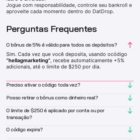
Jogue com responsabilidade, controle seu bankroll e
aproveite cada momento dentro do DatDrop.
Perguntas Frequentes
O bônus de 5% é válido para todos os depósitos?
Sim. Cada vez que você deposita, usando ocódigo
“hellagmarketing”
, recebe automaticamente +5%
adicionais, até o limite de $250 por dia.
Preciso ativar o código toda vez?
Posso retirar o bônus como dinheiro real?
O limite de $250 é aplicado por conta ou por
transação?
O código expira?