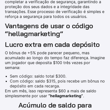
completar a verificação de segurança, garantindo a
proteção dos seus dados e a integridade das
transações. Esse processo de verificação é simples e
reforça a segurança para todos os usuários.
Vantagens de usar o código
“hellagmarketing”
Lucro extra em cada depósito
O bônus de +5% pode parecer pequeno, mas
acumulado ao longo do tempo faz diferença. Imagine
um jogador que deposita $100 três vezes por
semana:
Sem código: saldo total $300.
Com código: saldo $315, pois recebe um bônus no
depósito em cada recarga.
Em um mês, isso representa $60 a mais de saldo
simplesmente por usar
“hellagmarketing”
.
Acúmulo de saldo para