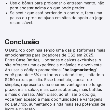
Use o bônus para prolongar o entretenimento, não
para apostar acima do que pode perder.
Se sentir que está perdendo o controle, faça uma
pausa ou procure ajuda em sites de apoio ao jogo
responsável.
Conclusão
O DatDrop continua sendo uma das plataformas mais
emocionantes para jogadores de CS2 em 2025.
Entre Case Battles, Upgrades e caixas exclusivas, o
site oferece uma experiência dinâmica e envolvente.
Ao usar o código promocional
“hellagmarketing”
,
você garante +5% em todos os depósitos, limitado a
$250 extras por dia. Esse benefício, apesar de
simples, representa uma enorme vantagem no longo
prazo: mais saldo, mais caixas abertas, mais battles
e mais diversão. Além disso, ao utilizar o código,
você tem acesso a mais oportunidades e vantagens
no DatDrop, aumentando ainda mais seu potencial de
lucro e diversão.