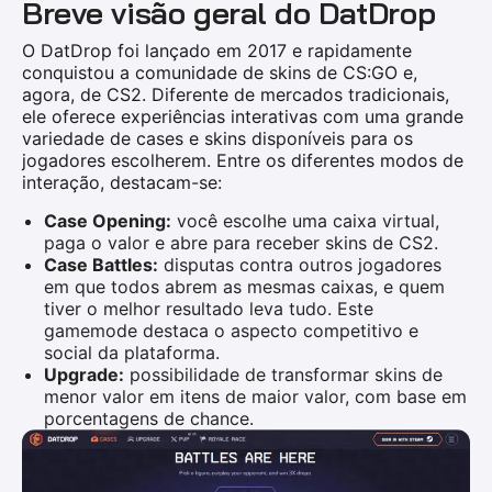
O que acontece se tentar ultrapassar o limite
Breve visão geral do DatDrop
Cryptomonas (BTC, ETH, LTC etc.)
Skins de CS2 como forma de depósito
O DatDrop foi lançado em 2017 e rapidamente
Outras opções populares no Brasil (gift cards,
conquistou a comunidade de skins de CS:GO e,
intermediários)
agora, de CS2. Diferente de mercados tradicionais,
Retirada de skins diretamente para a conta
ele oferece experiências interativas com uma grande
Steam
variedade de cases e skins disponíveis para os
Limitações e tempo de processamento
jogadores escolherem. Entre os diferentes modos de
Segurança nas transações e verificações
interação, destacam-se:
Como acessar e abrir casos gratuitos
Case Opening:
você escolhe uma caixa virtual,
Requisitos para liberar casos grátis
paga o valor e abre para receber skins de CS2.
Lucro extra em cada depósito
Case Battles:
disputas contra outros jogadores
Acúmulo de saldo para participar de battles
em que todos abrem as mesmas caixas, e quem
maiores
tiver o melhor resultado leva tudo. Este
Melhor gerenciamento do bankroll
gamemode destaca o aspecto competitivo e
Case Opening (abertura de caixas)
social da plataforma.
Case Battles (jogos contra outros usuários)
Upgrade:
possibilidade de transformar skins de
Upgrade e outros modos probably fair
menor valor em itens de maior valor, com base em
O sistema Provably Fair no DatDrop
porcentagens de chance.
Políticas de segurança e proteção de dados
Dicas de jogo responsável (18+, controle de
banca)