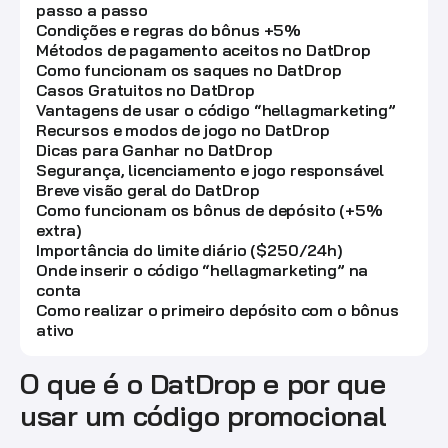
passo a passo
Condições e regras do bônus +5%
Métodos de pagamento aceitos no DatDrop
Como funcionam os saques no DatDrop
Casos Gratuitos no DatDrop
Vantagens de usar o código “hellagmarketing”
Recursos e modos de jogo no DatDrop
Dicas para Ganhar no DatDrop
Segurança, licenciamento e jogo responsável
Breve visão geral do DatDrop
Como funcionam os bônus de depósito (+5%
extra)
Importância do limite diário ($250/24h)
Onde inserir o código “hellagmarketing” na
conta
Como realizar o primeiro depósito com o bônus
ativo
Exemplos práticos: depósito de $100 → saldo
$105
O que é o DatDrop e por que
Valor máximo de bônus permitido por 24 horas
usar um código promocional
Diferença entre depósitos pequenos e grandes
(estratégia de divisão)