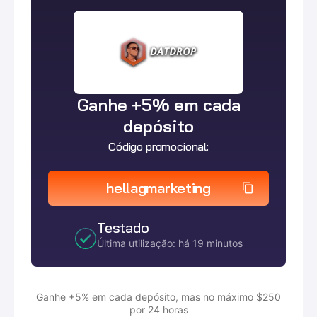
Ganhe +5% em cada
depósito
Código promocional:
hellagmarketing
Testado
Última utilização: há 19 minutos
Ganhe +5% em cada depósito, mas no máximo $250
por 24 horas