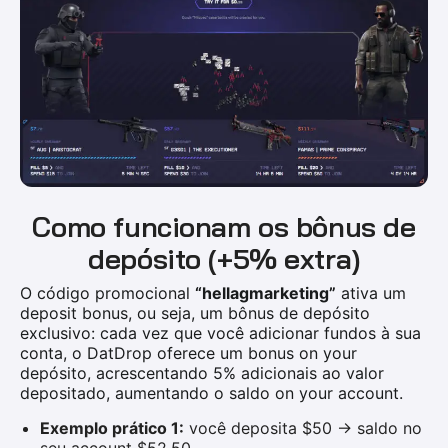
Como funcionam os bônus de
depósito (+5% extra)
O código promocional
“hellagmarketing”
ativa um
deposit bonus, ou seja, um bônus de depósito
exclusivo: cada vez que você adicionar fundos à sua
conta, o DatDrop oferece um bonus on your
depósito, acrescentando 5% adicionais ao valor
depositado, aumentando o saldo on your account.
Exemplo prático 1:
você deposita $50 → saldo no