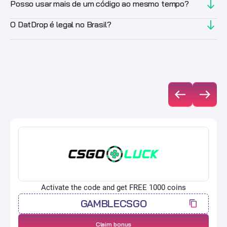
Posso usar mais de um código ao mesmo tempo?
O DatDrop é legal no Brasil?
Activate the code and get FREE 1000 coins
GAMBLECSGO
Claim bonus