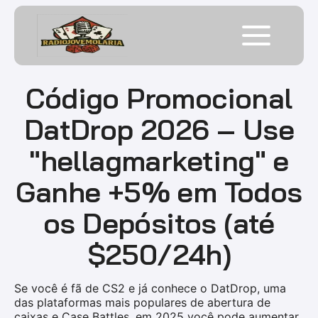
Código Promocional
DatDrop 2026 – Use
"hellagmarketing" e
Ganhe +5% em Todos
os Depósitos (até
$250/24h)
Se você é fã de CS2 e já conhece o DatDrop, uma
das plataformas mais populares de abertura de
caixas e Case Battles, em 2025 você pode aumentar