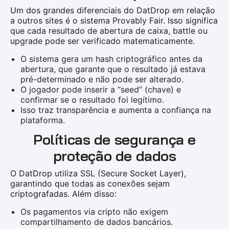
Um dos grandes diferenciais do DatDrop em relação
a outros sites é o sistema Provably Fair. Isso significa
que cada resultado de abertura de caixa, battle ou
upgrade pode ser verificado matematicamente.
O sistema gera um hash criptográfico antes da
abertura, que garante que o resultado já estava
pré-determinado e não pode ser alterado.
O jogador pode inserir a “seed” (chave) e
confirmar se o resultado foi legítimo.
Isso traz transparência e aumenta a confiança na
plataforma.
Políticas de segurança e
proteção de dados
O DatDrop utiliza SSL (Secure Socket Layer),
garantindo que todas as conexões sejam
criptografadas. Além disso:
Os pagamentos via cripto não exigem
compartilhamento de dados bancários.