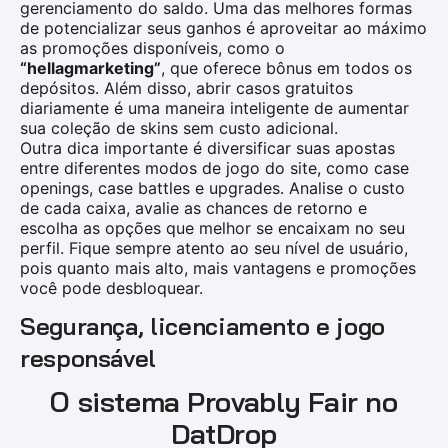
gerenciamento do saldo. Uma das melhores formas
de potencializar seus ganhos é aproveitar ao máximo
as promoções disponíveis, como o
“hellagmarketing”
, que oferece bônus em todos os
depósitos. Além disso, abrir casos gratuitos
diariamente é uma maneira inteligente de aumentar
sua coleção de skins sem custo adicional.
Outra dica importante é diversificar suas apostas
entre diferentes modos de jogo do site, como case
openings, case battles e upgrades. Analise o custo
de cada caixa, avalie as chances de retorno e
escolha as opções que melhor se encaixam no seu
perfil. Fique sempre atento ao seu nível de usuário,
pois quanto mais alto, mais vantagens e promoções
você pode desbloquear.
Segurança, licenciamento e jogo
responsável
O sistema Provably Fair no
DatDrop