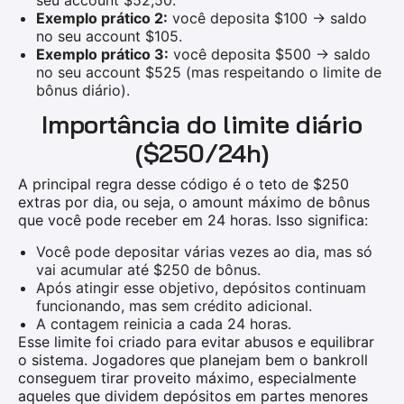
seu account $52,50.
Exemplo prático 2:
você deposita $100 → saldo
no seu account $105.
Exemplo prático 3:
você deposita $500 → saldo
no seu account $525 (mas respeitando o limite de
bônus diário).
Importância do limite diário
($250/24h)
A principal regra desse código é o teto de $250
extras por dia, ou seja, o amount máximo de bônus
que você pode receber em 24 horas. Isso significa:
Você pode depositar várias vezes ao dia, mas só
vai acumular até $250 de bônus.
Após atingir esse objetivo, depósitos continuam
funcionando, mas sem crédito adicional.
A contagem reinicia a cada 24 horas.
Esse limite foi criado para evitar abusos e equilibrar
o sistema. Jogadores que planejam bem o bankroll
conseguem tirar proveito máximo, especialmente
aqueles que dividem depósitos em partes menores