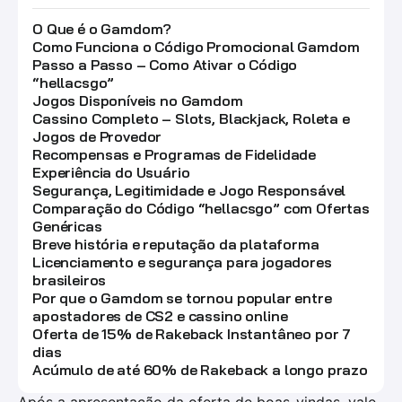
O Que é o Gamdom?
Como Funciona o Código Promocional Gamdom
Passo a Passo – Como Ativar o Código
“hellacsgo”
Jogos Disponíveis no Gamdom
Cassino Completo – Slots, Blackjack, Roleta e
Jogos de Provedor
Recompensas e Programas de Fidelidade
Experiência do Usuário
Segurança, Legitimidade e Jogo Responsável
Comparação do Código “hellacsgo” com Ofertas
Genéricas
Breve história e reputação da plataforma
Licenciamento e segurança para jogadores
brasileiros
Por que o Gamdom se tornou popular entre
apostadores de CS2 e cassino online
Oferta de 15% de Rakeback Instantâneo por 7
dias
Acúmulo de até 60% de Rakeback a longo prazo
Diferença entre Rakeback, Cashback e Bônus