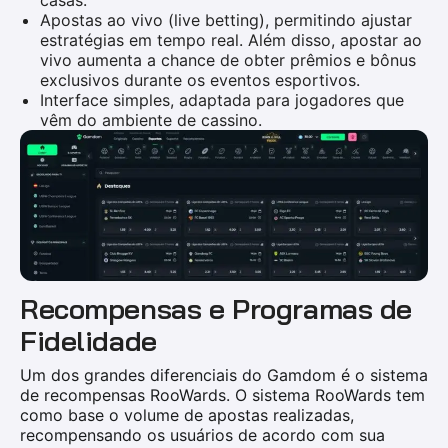
Apostas ao vivo (live betting), permitindo ajustar
estratégias em tempo real. Além disso, apostar ao
vivo aumenta a chance de obter prêmios e bônus
exclusivos durante os eventos esportivos.
Interface simples, adaptada para jogadores que
vêm do ambiente de cassino.
Recompensas e Programas de
Fidelidade
Um dos grandes diferenciais do Gamdom é o sistema
de recompensas RooWards. O sistema RooWards tem
como base o volume de apostas realizadas,
recompensando os usuários de acordo com sua