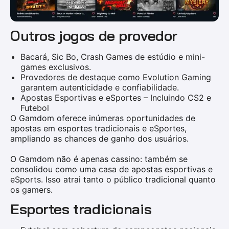
Outros jogos de provedor
Bacará, Sic Bo, Crash Games de estúdio e mini-
games exclusivos.
Provedores de destaque como Evolution Gaming
garantem autenticidade e confiabilidade.
Apostas Esportivas e eSportes – Incluindo CS2 e
Futebol
O Gamdom oferece inúmeras oportunidades de
apostas em esportes tradicionais e eSportes,
ampliando as chances de ganho dos usuários.
O Gamdom não é apenas cassino: também se
consolidou como uma casa de apostas esportivas e
eSports. Isso atrai tanto o público tradicional quanto
os gamers.
Esportes tradicionais