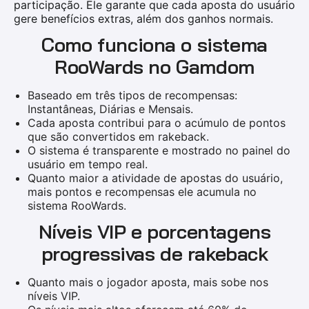
participação. Ele garante que cada aposta do usuário
gere benefícios extras, além dos ganhos normais.
Como funciona o sistema
RooWards no Gamdom
Baseado em três tipos de recompensas:
Instantâneas, Diárias e Mensais.
Cada aposta contribui para o acúmulo de pontos
que são convertidos em rakeback.
O sistema é transparente e mostrado no painel do
usuário em tempo real.
Quanto maior a atividade de apostas do usuário,
mais pontos e recompensas ele acumula no
sistema RooWards.
Níveis VIP e porcentagens
progressivas de rakeback
Quanto mais o jogador aposta, mais sobe nos
níveis VIP.