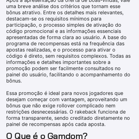
Após a apresentação da oferta de boas-vindas, vale
Tradicionais
uma breve análise dos critérios que tornam esse
Onde inserir o código no site (menu Rewards →
bônus atrativo. Entre os detalhes mais relevantes,
Special Rewards)
destacam-se os requisitos mínimos para
Prazo de ativação e condições (7 dias iniciais)
participação, o processo simples de ativação do
Confirmação de bônus e acompanhamento no
código promocional e as informações essenciais
painel do usuário
apresentadas de forma clara ao usuário. A base do
Crash – o jogo mais popular da comunidade
programa de recompensas está na frequência das
Roleta e Double – opções rápidas e dinâmicas
apostas realizadas, e o processo para ativar o
Trade Up e Hi-Lo – modalidades para diversificar
código é direto, sem requisitos complexos. Todas as
estratégias
informações e detalhes importantes sobre a
Slots
promoção podem ser facilmente consultados no
Blackjack
painel do usuário, facilitando o acompanhamento do
Roleta
bônus.
Outros jogos de provedor
Esportes tradicionais
Essa promoção é ideal para novos jogadores que
eSports
desejam começar com vantagem, aproveitando um
Vantagens da seção esportiva
bônus que não exige rollover complicado nem
Como funciona o sistema RooWards no Gamdom
restrições desnecessárias. O rakeback funciona de
Níveis VIP e porcentagens progressivas de
forma transparente, sendo creditado diretamente no
rakeback
painel de recompensas após cada aposta.
Bônus extras: King of the Hill, Rainbot,
Surpresas Diárias
O Que é o Gamdom?
Criptomoedas suportadas (Bitcoin, Ethereum,