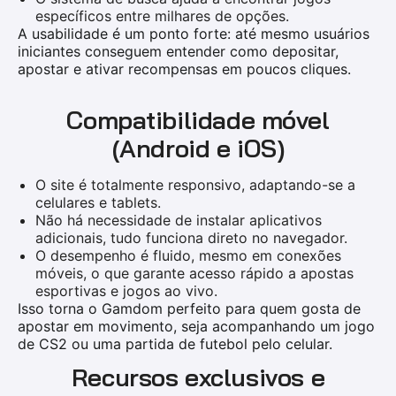
específicos entre milhares de opções.
A usabilidade é um ponto forte: até mesmo usuários
iniciantes conseguem entender como depositar,
apostar e ativar recompensas em poucos cliques.
Compatibilidade móvel
(Android e iOS)
O site é totalmente responsivo, adaptando-se a
celulares e tablets.
Não há necessidade de instalar aplicativos
adicionais, tudo funciona direto no navegador.
O desempenho é fluido, mesmo em conexões
móveis, o que garante acesso rápido a apostas
esportivas e jogos ao vivo.
Isso torna o Gamdom perfeito para quem gosta de
apostar em movimento, seja acompanhando um jogo
de CS2 ou uma partida de futebol pelo celular.
Recursos exclusivos e