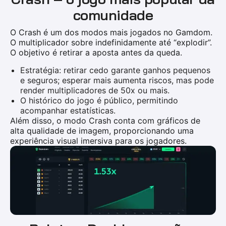
comunidade
O Crash é um dos modos mais jogados no Gamdom.
O multiplicador sobre indefinidamente até “explodir”.
O objetivo é retirar a aposta antes da queda.
Estratégia: retirar cedo garante ganhos pequenos
e seguros; esperar mais aumenta riscos, mas pode
render multiplicadores de 50x ou mais.
O histórico do jogo é público, permitindo
acompanhar estatísticas.
Além disso, o modo Crash conta com gráficos de
alta qualidade de imagem, proporcionando uma
experiência visual imersiva para os jogadores.