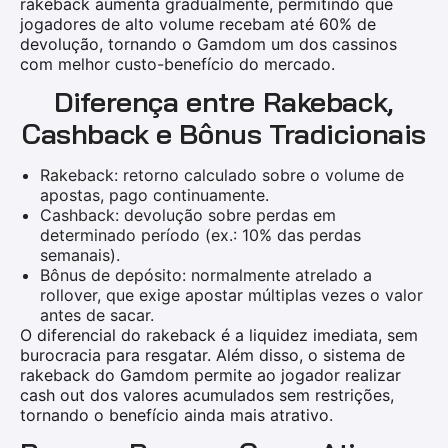
rakeback aumenta gradualmente, permitindo que
jogadores de alto volume recebam até 60% de
devolução, tornando o Gamdom um dos cassinos
com melhor custo-benefício do mercado.
Diferença entre Rakeback,
Cashback e Bônus Tradicionais
Rakeback: retorno calculado sobre o volume de
apostas, pago continuamente.
Cashback: devolução sobre perdas em
determinado período (ex.: 10% das perdas
semanais).
Bônus de depósito: normalmente atrelado a
rollover, que exige apostar múltiplas vezes o valor
antes de sacar.
O diferencial do rakeback é a liquidez imediata, sem
burocracia para resgatar. Além disso, o sistema de
rakeback do Gamdom permite ao jogador realizar
cash out dos valores acumulados sem restrições,
tornando o benefício ainda mais atrativo.